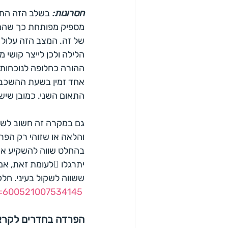
חסרונות:
 בשלב הזה התאו
מספיק מפותחת כך שהם עד
של זה. המצב הזה עלול 
הלילה ולכן לייצר קושי 
ההורה כחלופה לנוכחות 
אחד זמין בשעת ההשכבה
התאום השני. כמובן שישנ
גם במקרה זה חשוב לשקו
והלאה או שזוהי רק הפר
בהחלט שווה להשקיע את 
יתרגלו לעומת ז
ששווה לשקול בעיני. חלק
v=600521007534145
הפרדה בחדרים לקרא