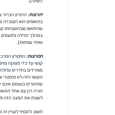
השינה).
יתרונות:
 היתרון הברור 
בתאומים הוא העובדה שי
שהתאום שבהשגחתו קם ול
במהלך הלילה ולפעמים ג
ואחד שפחות).
חסרונות: 
החסרון המרכזי
קושי עד כדי מצוקה מחס
מופרדים בחדרים עלולה 
הקושי הזה לא סימטרי ונ
שההורים בעצמם אינם ישנ
הורה רק עם אחד התאומ
לשנות את המצב הזה ול
חשוב להוסיף לעניין זה 