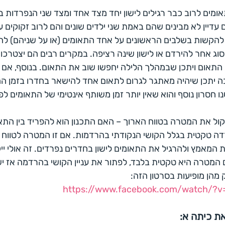
מים לרוב כבר רגילים לישון יחד מצד אחד ומצד שני הנפרדות בי
יין לא מבינים שהם באמת שני ילדים שונים והם לרוב זקוקים עדי
להקשות בשלבים הראשונים על אחד התאומים (או על שניהם) לה
מסוג אחר להירדם או לישון שינה רציפה. במקרים רבים הם יצטרכו 
התאום ויתכן שבמהלך הלילה יחפשו שוב את התאום. בנוסף, אם י
 יתכן שיהיה מאתגר לגרום לתאום אחד להישאר בחדרו בזמן ה
ו חסרון נוסף והוא שאין יותר זמן משותף אינטימי של התאומים לפ
ל את המטרה בטווח הארוך – האם התכנון הוא להפריד בין התאו
דה טקטית בגלל הקושי הנקודתי בהרדמות. אם זו המטרה לטווח 
המאמץ ולהרגיל את התאומים לישון בחדרים נפרדים. זה אולי ייק
את, אם המטרה היא טקטית בלבד, לפתור את עניין הקושי בהרדמה אז י
 מהן מופיעות בסרטון הזה: 
https://www.facebook.com/watch/?
ת כיתה א: