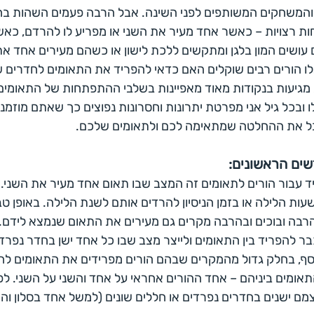
והמשחקים המשותפים לפני השינה. אבל הרבה פעמים השהות ב
ות רצויות – כאשר אחד מעיר את השני או מפריע לו להרדם, כאש
 עושים המון בלגן ומתקשים ללכת לישון או כשהם מעירים אחד את
לו הורים רבים שוקלים האם כדאי להפריד את התאומים לחדרים ש
ת מגיעות בנקודות מאוד מאפיינות בשלבי ההתפתחות של התאומים
 ובכל גיל אני מפרטת יתרונות וחסרונות נפוצים כך שאתם מוזמני
בל את ההחלטה שמתאימה לכם ולתאומים שלכם.
ים הראשונים: 
ד עבור הורים לתאומים זה המצב שבו תאום אחד מעיר את השני. ז
שעות הלילה או בזמן הניסיון להרדים אותם לשנת הלילה. באופן ט
רבה ובוכים ובהרבה מקרים גם מעירים את התאום שנמצא לידם. ל
ר להפריד בין התאומים ולייצר מצב שבו כל אחד ישן בחדר נפרד,
נוסף, בחלק גדול מהמקרים שבהם הורים מפרידים את התאומים לח
תאומים ביניהם – אחד ההורים אחראי על אחד והשני על השני. לפ
מם ישנים בחדרים נפרדים או חללים שונים (למשל אחד בסלון וה