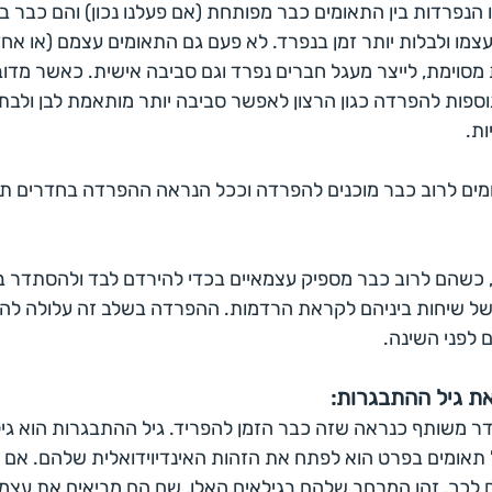
ל שבו הנפרדות בין התאומים כבר מפותחת (אם פעלנו נכון) והם כבר 
צמו ולבלות יותר זמן בנפרד. לא פעם גם התאומים עצמם (או אחד
 מסוימת, לייצר מעגל חברים נפרד וגם סביבה אישית. כאשר מדוב
וספות להפרדה כגון הרצון לאפשר סביבה יותר מותאמת לבן ולבת א
ת.
מים לרוב כבר מוכנים להפרדה וככל הנראה ההפרדה בחדרים תע
ה, כשהם לרוב כבר מספיק עצמאיים בכדי להירדם לבד ולהסתדר
 של שיחות ביניהם לקראת הרדמות. ההפרדה בשלב זה עלולה להפ
לפני השינה.
ת גיל ההתבגרות:
 משותף כנראה שזה כבר הזמן להפריד. גיל ההתבגרות הוא גי
 תאומים בפרט הוא לפתח את הזהות האינדיוידואלית שלהם. אם 
 לכך. זהו המרחב שלהם בגילאים האלו, שם הם מביאים את עצמם ל