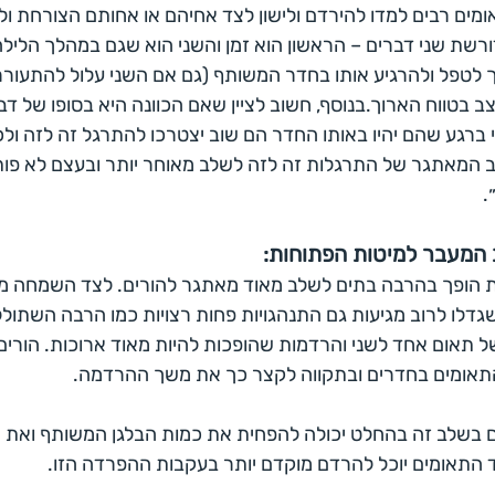
ומים רבים למדו להירדם ולישון לצד אחיהם או אחותם הצורחת ול
רשת שני דברים – הראשון הוא זמן והשני הוא שגם במהלך הליל
לטפל ולהרגיע אותו בחדר המשותף (גם אם השני עלול להתעורר)
 בטווח הארוך.בנוסף, חשוב לציין שאם הכוונה היא בסופו של ד
ברגע שהם יהיו באותו החדר הם שוב יצטרכו להתרגל זה לזה ול
 המאתגר של התרגלות זה לזה לשלב מאוחר יותר ובעצם לא פו
.
המעבר למיטות הפתוחות:
 הופך בהרבה בתים לשלב מאוד מאתגר להורים. לצד השמחה מ
ו לרוב מגיעות גם התנהגויות פחות רצויות כמו הרבה השתוללוי
 תאום אחד לשני והרדמות שהופכות להיות מאוד ארוכות. הורים 
התאומים בחדרים ובתקווה לקצר כך את משך ההרדמה.
בשלב זה בהחלט יכולה להפחית את כמות הבלגן המשותף ואת ה
 התאומים יוכל להרדם מוקדם יותר בעקבות ההפרדה הזו.