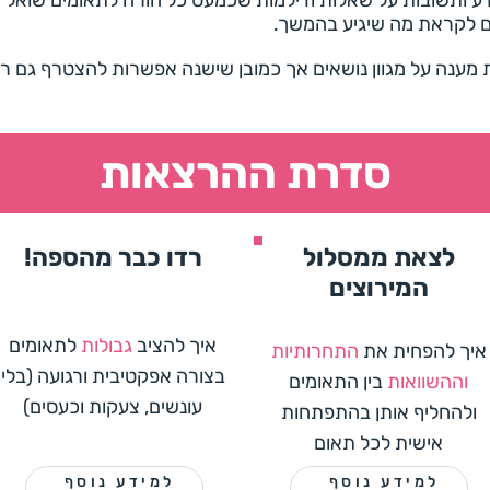
ע ותשובות על שאלות ודילמות שכמעט כל הורה לתאומים שואל 
ם לקראת מה שיגיע בהמשך.
אות שנותנות מענה על מגוון נושאים אך כמובן שישנה אפשרות להצטרף גם 
סדרת ההרצאות
לצאת ממסלול
רדו כבר מהספה!
המירוצים
איך להציב
גבולות
לתאומים
איך להפחית את
התחרותיות
בצורה אפקטיבית ורגועה (בלי
וההשוואות
בין התאומים
עונשים, צעקות וכעסים)
ולהחליף אותן בהתפתחות
אישית לכל תאום
למידע נוסף
למידע נוסף