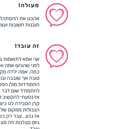
מעולה!
אהבנו את ההסתכלות
תובנות חשובות ועצו
זה עובד!
אני אמא לתאומות בנות
לפני שהגיעו אמה וא
כמה. אמה ילדה מקס
טובה אך שובבה ובוד
התמודדות מולן הפכ
להתמודד שום דבר לא
אז נסעתי להקשיב לק
קרן הסבירה לנו כיצ
הגבולות ממקום של ב
אז נכון.. עבר רק כש
גיוס סבלנות וזה מ
עובד.