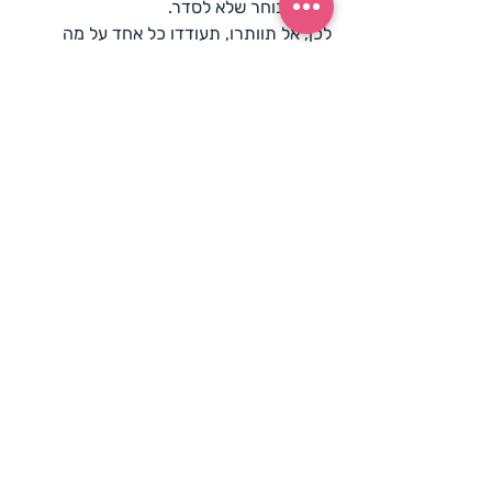
תפוס ובוחר שלא לסדר. 
לכן, אל תוותרו, תעודדו כל אחד על מה 
שהוא מסדר, בלי להשוות מה אחד סידר ומה 
השני סידר.
למתקדמים יותר, או אלו עם הילדים הגדולים 
יותר, ככל שאני אהיה יותר נוכחת בסידור יש 
יותר סיכוי שהם יסדרו בעצמם. כלומר - 
תהיו מנהלי העבודה ״את אוספת את כל 
המכוניות ואתה אוסף את כל הבובות״ (על 
הדרך בעצם אנחנו מלמדים אותם חלוקה 
לקבוצות ומי שרוצה יכול גם להציע לספור 
ולהתאמן על מניה :-) ).
לממש מתקדמים, תנו לילדים תמריץ - בואו 
נסדר מהר או בואו תסדרו מהר כדי שנספיק 
סיפור לפני השינה / מקלחת ארוכה יותר 
וכדומה.
חשוב חשוב - אם נתתם לילדים לסדר לבד 
והם באמת סידרו תעודדו אותם בטירוף. אל 
תיכנסו לחדר כמו רס״ר מטבח ורק תראו 